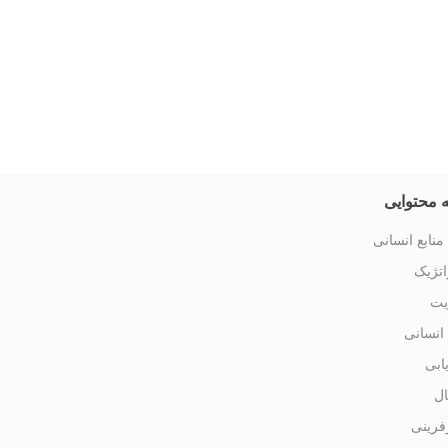
 محتوایی
منابع انسانی
تژیک
یت
 انسانی
یابی
ال
فرینی