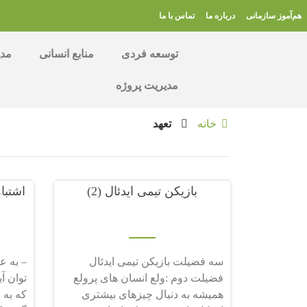
هم‌آموز سازمانی
درباره ما
تماس با ما
توسعه فردی
منابع انسانی
مدی
مدیریت پروژه
خانه
تعهد
بازیکن تیمی ایدئال (2)
اشتبا
سه فضیلت بازیکن تیمی ایدئال
– به ع
فضیلت دوم :ولع انسان های پرولع
توان آ
همیشه به دنبال چیزهای بیشتری
که به 