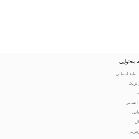
 محتوایی
منابع انسانی
تژیک
یت
 انسانی
یابی
ال
فرینی