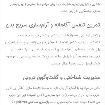
رفتاری و فیزیولوژیکی، ظرفیت خود برای مواجهه با استرس‌های روزمره را
به‌طور چشمگیری افزایش دهند.
تمرین تنفس آگاهانه و آرام‌سازی سریع بدن
واکنش استرسی معمولاً با شتاب تنفس و تپش قلب همراه است.
تکنیک‌هایی مانند
تنفس
۴-۷-۸
یا اسکن بدن
می‌توانند در چند دقیقه، بدن
را از وضعیت «مبارزه یا فرار» خارج کنند و تمرکز ذهنی را بازگردانند. این
تمرین‌ها مخصوصاً در شرایطی مانند شروع یک جلسه پراسترس یا مواجهه
با یک ایمیل تنش‌زا بسیار مؤثر هستند.
مدیریت شناختی و گفت‌وگوی درونی
ذهن در مواجهه با فشار، گرایش دارد به سمت فاجعه‌سازی («اگر این کار را
خراب کنم، اخراج می‌شوم») یا خودسرزنشی («من همیشه این‌طور خراب
می‌کنم») حرکت کند. تکنیک‌هایی مانند
بازسازی شناختی
(Cognitive