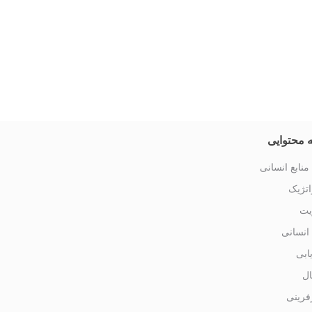
 محتوایی
منابع انسانی
تژیک
یت
 انسانی
یابی
ال
فرینی