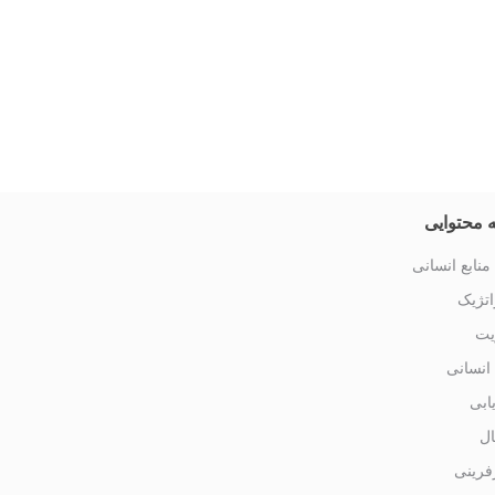
 محتوایی
منابع انسانی
تژیک
یت
 انسانی
یابی
ال
فرینی