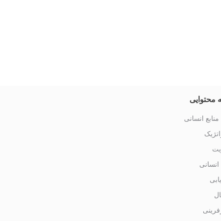
 محتوایی
منابع انسانی
تژیک
یت
 انسانی
یابی
ال
فرینی