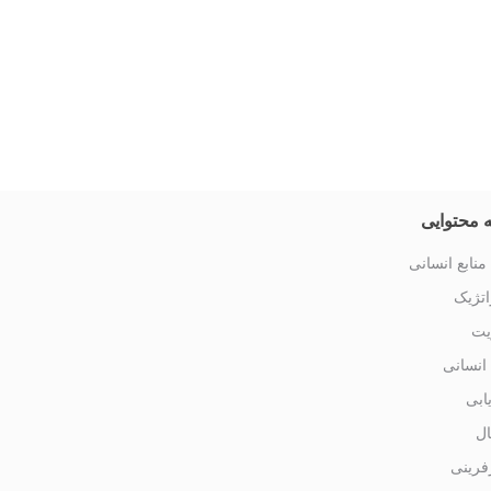
 محتوایی
منابع انسانی
تژیک
یت
 انسانی
یابی
ال
فرینی