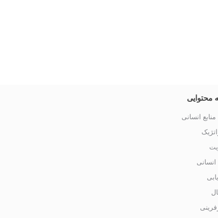
 محتوایی
منابع انسانی
تژیک
یت
 انسانی
یابی
ال
فرینی