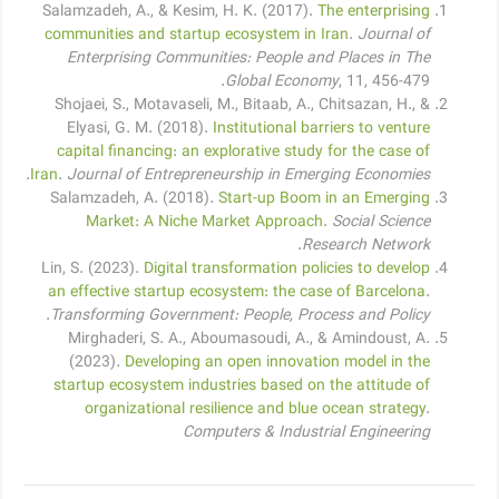
Salamzadeh, A., & Kesim, H. K. (2017).
The enterprising
communities and startup ecosystem in Iran
.
Journal of
Enterprising Communities: People and Places in The
Global Economy
, 11, 456-479.
Shojaei, S., Motavaseli, M., Bitaab, A., Chitsazan, H., &
Elyasi, G. M. (2018).
Institutional barriers to venture
capital financing: an explorative study for the case of
.
Iran
.
Journal of Entrepreneurship in Emerging Economies
Salamzadeh, A. (2018).
Start-up Boom in an Emerging
Market: A Niche Market Approach
.
Social Science
.
Research Network
Lin, S. (2023).
Digital transformation policies to develop
an effective startup ecosystem: the case of Barcelona
.
.
Transforming Government: People, Process and Policy
Mirghaderi, S. A., Aboumasoudi, A., & Amindoust, A.
(2023).
Developing an open innovation model in the
startup ecosystem industries based on the attitude of
organizational resilience and blue ocean strategy
.
Computers & Industrial Engineering